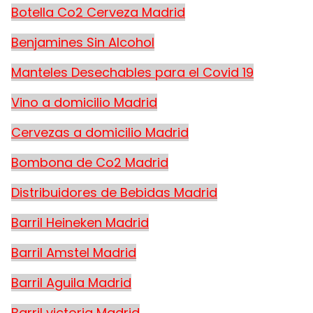
Botella Co2 Cerveza Madrid
Benjamines Sin Alcohol
Manteles Desechables para el Covid 19
Vino a domicilio Madrid
Cervezas a domicilio Madrid
Bombona de Co2 Madrid
Distribuidores de Bebidas Madrid
Barril Heineken Madrid
Barril Amstel Madrid
Barril Aguila Madrid
Barril victoria Madrid