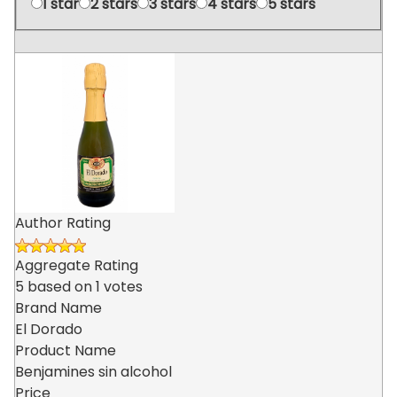
1 star
2 stars
3 stars
4 stars
5 stars
Author Rating
Aggregate Rating
5
based on
1
votes
Brand Name
El Dorado
Product Name
Benjamines sin alcohol
Price