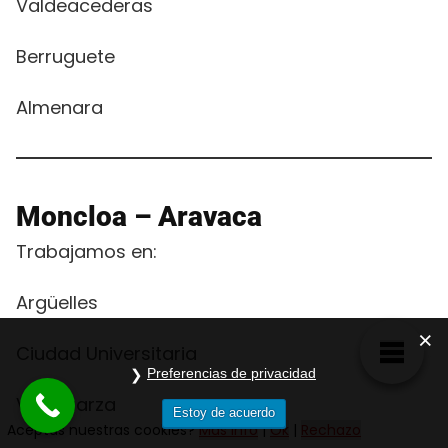
Valdeacederas
Berruguete
Almenara
Moncloa – Aravaca
Trabajamos en:
Argüelles
Ciudad Universitaria
Preferencias de privacidad
Valdezarza
Estoy de acuerdo
Aceptas nuestras cookies?
Mas info
|
Ok
|
Rechazo