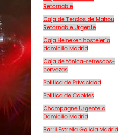
Retornable
Caja de Tercios de Mahou
Retornable Urgente
Caja Heineken hostelería
domicilio Madrid
Caja de tónica-refrescos-
cervezas
Politica de Privacidad
Politica de Cookies
Champagne Urgente a
Domicilio Madrid
Barril Estrella Galicia Madrid