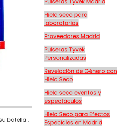
Pulseras Tyvek Madrid
Hielo seco para
laboratorios
Proveedores Madrid
Pulseras Tyvek
Personalizadas
Revelación de Género con
Hielo Seco
Hielo seco eventos y
espectáculos
Hielo Seco para Efectos
u botella ,
Especiales en Madrid